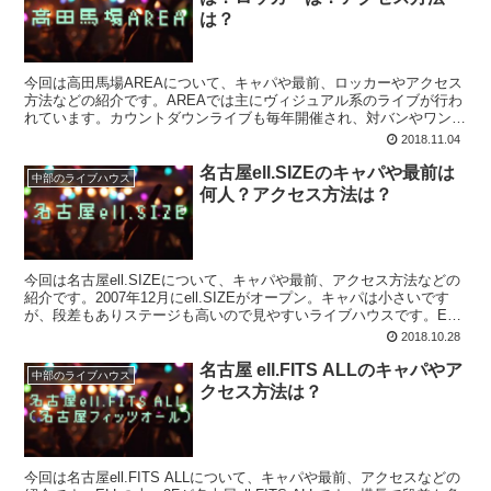
は？
今回は高田馬場AREAについて、キャパや最前、ロッカーやアクセス
方法などの紹介です。AREAでは主にヴィジュアル系のライブが行わ
れています。カウントダウンライブも毎年開催され、対バンやワンマ
ンなどほとんど毎日公演が行われています。
2018.11.04
名古屋ell.SIZEのキャパや最前は
中部のライブハウス
何人？アクセス方法は？
今回は名古屋ell.SIZEについて、キャパや最前、アクセス方法などの
紹介です。2007年12月にell.SIZEがオープン。キャパは小さいです
が、段差もありステージも高いので見やすいライブハウスです。ELL
系列の中では一番小さいライブハウスです。
2018.10.28
名古屋 ell.FITS ALLのキャパやア
中部のライブハウス
クセス方法は？
今回は名古屋ell.FITS ALLについて、キャパや最前、アクセスなどの