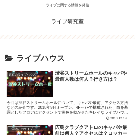
ライブに関する情報を発信
ライブ研究室
ライブハウス
渋谷ストリームホールのキャパや
東京のライブハウス
最前人数は何人？行き方は？
今回は渋谷ストリームホールについて、キャパや最前、アクセス方法
などの紹介です。2018年9月オープン。4F～7Fで構成された、白を基
調としたフロアにアクセントで黄色を効かせたキレイなライブハウス
です。ホールと名がついていますが、スタンディングライブが出来る
2018.12.19
仕様となっています。
広島クラブクアトロのキャパや最
中国地方のライブハウス
前は何人？アクセスは？ロッカー