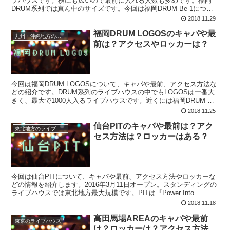
ブハウスです。横にも広いので最前に入れる人数も多めです。福岡
DRUM系列では真ん中のサイズです。今回は福岡DRUM Be-1につい
て、キャパや最前、ロッカーの有無などの紹介です。
2018.11.29
福岡DRUM LOGOSのキャパや最
九州・沖縄地方のライブハウス
前は？アクセスやロッカーは？
今回は福岡DRUM LOGOSについて、キャパや最前、アクセス方法な
どの紹介です。DRUM系列のライブハウスの中でもLOGOSは一番大
きく、最大で1000人入るライブハウスです。近くには福岡DRUM Be-
1や福岡DRUM SONがあります。
2018.11.25
仙台PITのキャパや最前は？アク
東北地方のライブハウス
セス方法は？ロッカーはある？
今回は仙台PITについて、キャパや最前、アクセス方法やロッカーな
どの情報を紹介します。2016年3月11日オープン。スタンディングの
ライブハウスでは東北地方最大規模です。PITは『Power Into
Tohoku!』の頭文字をとって名付けられたものです。
2018.11.18
高田馬場AREAのキャパや最前
東京のライブハウス
は？ロッカーは？アクセス方法