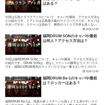
はある？
今回は広島クラブクアトロについて、キャパや最前、アクセス方法な
どの紹介です。クアトロは広島最大級のライブハウスです。キャパは
大きいですが、ステージは高めで、横長のつくりで天井も高くないの
で、見やすい上に臨場感があるライブハウスです。
2018.12.09
福岡DRUM SONのキャパや最前
九州・沖縄地方のライブハウス
は何人？アクセス方法は？
今回は福岡DRUM SONについて、キャパや最前、アクセス方法など
の紹介です。DRUM SONは、段なしフラットの横長なライブハウス
です。福岡のDRUM系列のライブハウスでは一番小さいサイズのライ
ブハウスです。SONはBe-1のビルの3階にあり、2階はCDショップの
2018.12.05
スカルローズ、1階には福岡DRUM Be-1があります。
福岡DRUM Be-1のキャパや最前
九州・沖縄地方のライブハウス
は？ロッカーはある？
福岡DRUM Be-1は、段差が多くステージも高くとても見やすいライ