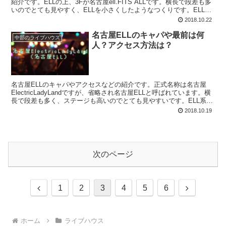
紹介です。ELLの上、3Fが名古屋ell.FITS ALLです。横長で段差も多
いのでとても見やすく、ELLを小さくしたようなつくりです。ELL系
列の中では中サイズのライブハウスです。
2018.10.22
名古屋ELLのキャパや最前は何
中部のライブハウス
人？アクセス方法は？
名古屋ELLのキャパやアクセスなどの紹介です。正式名称は名古屋
ElectricLadyLandですが、省略され名古屋ELLと呼ばれています。横
長で段差も多く、ステージも高いのでとても見やすいです。ELL系列
で一番キャパの大きいライブハウスです。
2018.10.19
次のページ
前
次
1
2
3
4
5
6
へ
へ
ホーム
ライブハウス