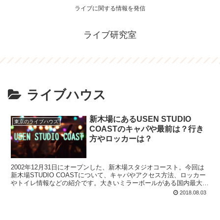
ライブに関する情報を発信
ライブ研究室
ライブハウス
新木場にあるUSEN STUDIO
東京のライブハウス
COASTのキャパや最前は？行き
方やロッカーは？
2002年12月31日にオープンした、新木場スタジオコースト。今回は
新木場STUDIO COASTについて、キャパやアクセス方法、ロッカー
やトイレ情報などの紹介です。大きいミラーボールがある国内最大級
規模のライブハウス。会場は同じでクラブイベントを行う『ageHa』
2018.08.03
という名前になります。