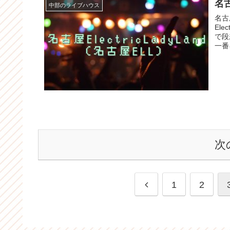
名
中部のライブハウス
名古
El
で段
一番
次
前
1
2
へ