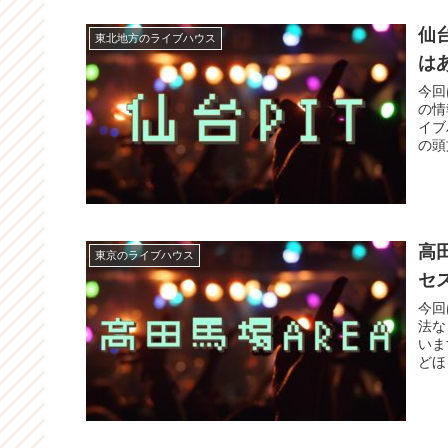
仙
東北地方のライブハウス
は
今回
の情
イブ
の頭
高
東京のライブハウス
セ
今回
法な
いま
どほ