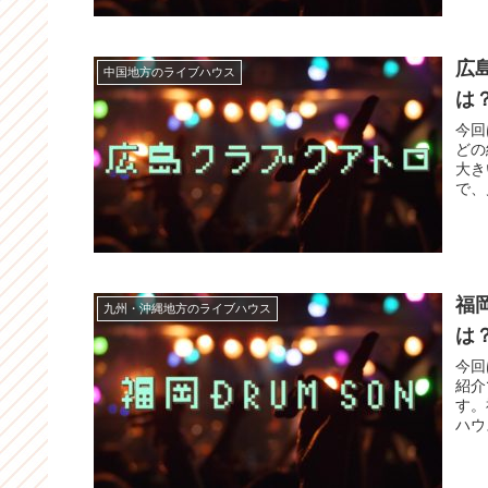
広
中国地方のライブハウス
は
今回
どの
大き
で、
福
九州・沖縄地方のライブハウス
は
今回
紹介
す。
ハウ
カル