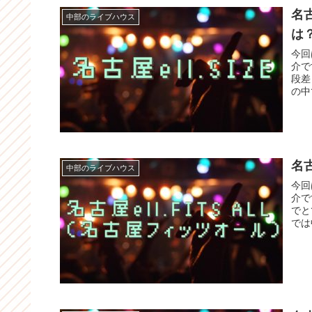
名
中部のライブハウス
は
今回
介で
段差
の中
名古
中部のライブハウス
今回
介で
でと
では