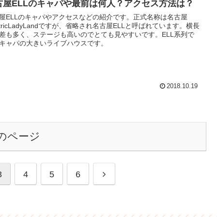
古屋ELLのキャパや最前は何人？アクセス方法は？
屋ELLのキャパやアクセスなどの紹介です。正式名称は名古屋
ectricLadyLandですが、省略され名古屋ELLと呼ばれています。横長
差も多く、ステージも高いのでとても見やすいです。ELL系列で
キャパの大きいライブハウスです。
2018.10.19
のページ
次
3
4
5
6
へ