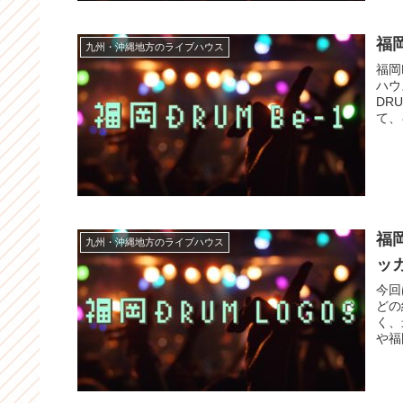
福
九州・沖縄地方のライブハウス
福岡
ハウ
DR
て、
福
九州・沖縄地方のライブハウス
ッ
今回
どの
く、
や福