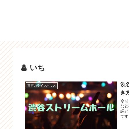
いち
渋
東京のライブハウス
き
今回
など
調と
です
仕様